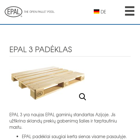
Skip
to
DE
main
content
EPAL 3 PADĖKLAS
EPAL 3 yra naujas EPAL gaminių standartas Azijoje. Jis
užtikrina sklandų prekių gabenimą šalies ir tarptautiniu
mastu.
EPAL padėklai saugiai kerta sienas visame pasaulyje.