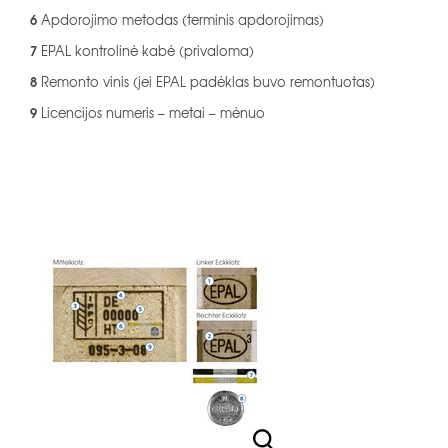
6
Apdorojimo metodas (terminis apdorojimas)
7
EPAL kontrolinė kabė (privaloma)
8
Remonto vinis (jei EPAL padėklas buvo remontuotas)
9
Licencijos numeris – metai – mėnuo