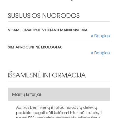
SUSIJUSIOS NUORODOS
VISAME PASAULYJE VEIKIANTI MAINŲ SISTEMA
Daugiau
ŠIMTAPROCENTINĖ EKOLOGIJA
Daugiau
IŠSAMESNĖ INFORMACIJA
Mainų kriterijai
Aptikus bent vieną iš toliau nurodytų defektų,
padėklai negali būti keičiami ir turi būti sutaisyti
pagal EPAL techninio reglamento reikalavimus.