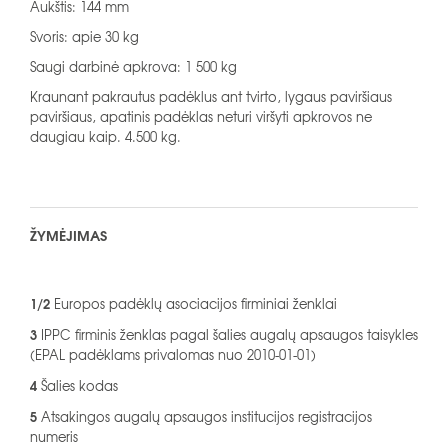
Aukštis: 144 mm
Svoris: apie 30 kg
Saugi darbinė apkrova: 1 500 kg
Kraunant pakrautus padėklus ant tvirto, lygaus paviršiaus
paviršiaus, apatinis padėklas neturi viršyti apkrovos ne
daugiau kaip. 4.500 kg.
ŽYMĖJIMAS
1/2
Europos padėklų asociacijos firminiai ženklai
3
IPPC firminis ženklas pagal šalies augalų apsaugos taisykles
(EPAL padėklams privalomas nuo 2010-01-01)
4
Šalies kodas
5
Atsakingos augalų apsaugos institucijos registracijos
numeris