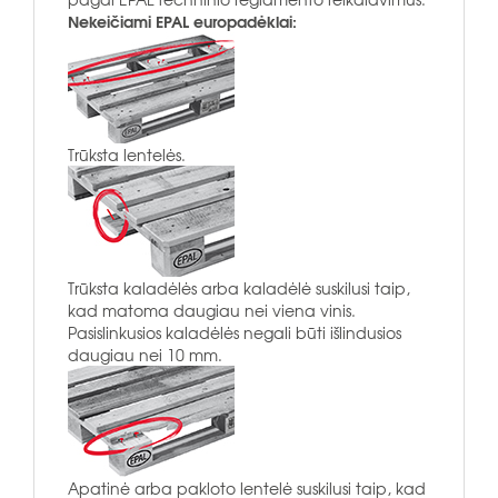
Nekeičiami EPAL europadėklai:
Trūksta lentelės.
Trūksta kaladėlės arba kaladėlė suskilusi taip,
kad matoma daugiau nei viena vinis.
Pasislinkusios kaladėlės negali būti išlindusios
daugiau nei 10 mm.
Apatinė arba pakloto lentelė suskilusi taip, kad