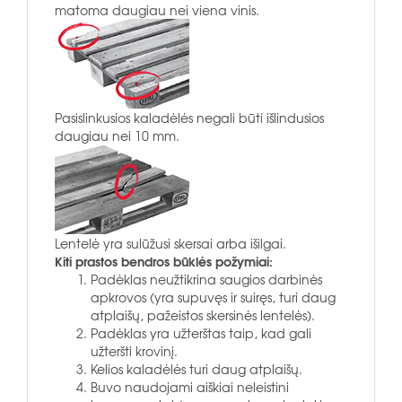
matoma daugiau nei viena vinis.
Pasislinkusios kaladėlės negali būti išlindusios
daugiau nei 10 mm.
Lentelė yra sulūžusi skersai arba išilgai.
Kiti prastos bendros būklės požymiai:
Padėklas neužtikrina saugios darbinės
apkrovos (yra supuvęs ir suiręs, turi daug
atplaišų, pažeistos skersinės lentelės).
Padėklas yra užterštas taip, kad gali
užteršti krovinį.
Kelios kaladėlės turi daug atplaišų.
Buvo naudojami aiškiai neleistini