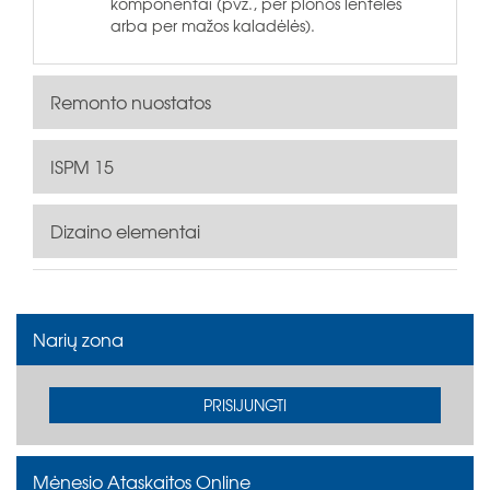
komponentai (pvz., per plonos lentelės
arba per mažos kaladėlės).
Remonto nuostatos
ISPM 15
Dizaino elementai
Narių zona
PRISIJUNGTI
Mėnesio Ataskaitos Online